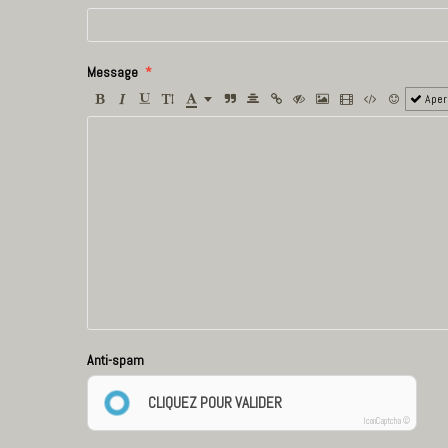
Message
Aper
Anti-spam
CLIQUEZ POUR VALIDER
IconCaptcha ©