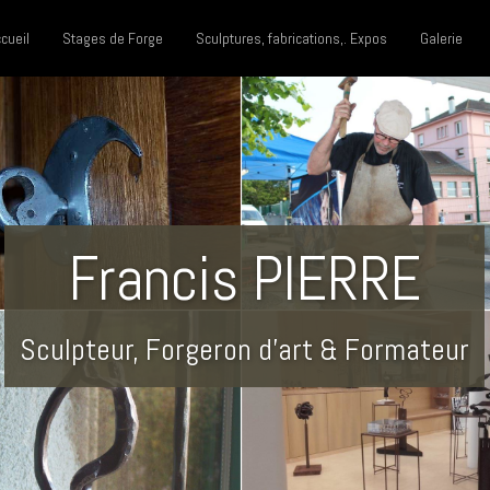
cueil
Stages de Forge
Sculptures, fabrications,. Expos
Galerie
Francis PIERRE
Sculpteur, Forgeron d'art & Formateur