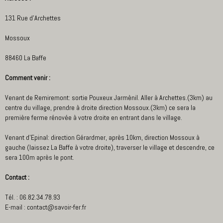
131 Rue d'Archettes
Mossoux
88460 La Baffe
Comment venir :
Venant de Remiremont: sortie Pouxeux Jarmènil. Aller à Archettes.(3km) au
centre du village, prendre à droite direction Mossoux.(3km) ce sera la
première ferme rénovée à votre droite en entrant dans le village.
Venant d'Epinal: direction Gérardmer, après 10km, direction Mossoux à
gauche (laissez La Baffe à votre droite), traverser le village et descendre, ce
sera 100m après le pont.
Contact :
Tél. : 06.82.34.78.93
E-mail : contact@savoir-fer.fr