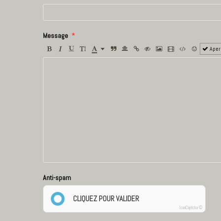
Message
Aper
Anti-spam
CLIQUEZ POUR VALIDER
IconCaptcha ©