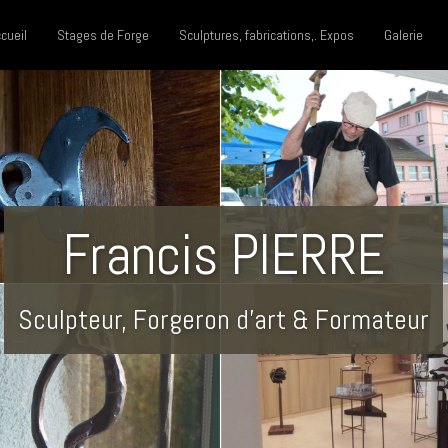
cueil
Stages de Forge
Sculptures, fabrications,. Expos
Galerie
Francis PIERRE
Sculpteur, Forgeron d'art & Formateur